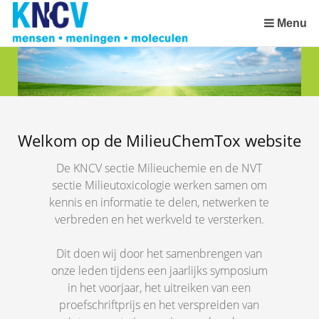
Sla
links
Menu
over
Spring
naar
de
inhoud
Spring
Welkom op de MilieuChemTox website
naar
het
De KNCV sectie Milieuchemie en de NVT
menu
sectie Milieutoxicologie werken samen om
kennis en informatie te delen, netwerken te
verbreden en het werkveld te versterken.
Dit doen wij door het samenbrengen van
onze leden tijdens een jaarlijks symposium
in het voorjaar, het uitreiken van een
proefschriftprijs en het verspreiden van