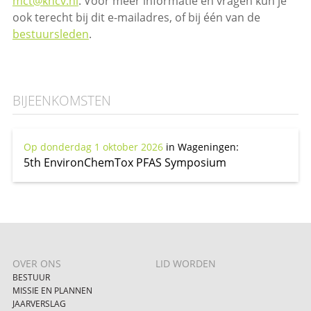
mct@kncv.nl
. Voor meer informatie en vragen kun je
ook terecht bij dit e-mailadres, of bij één van de
bestuursleden
.
BIJEENKOMSTEN
Op donderdag 1 oktober 2026
in Wageningen
:
5th EnvironChemTox PFAS Symposium
OVER ONS
LID WORDEN
BESTUUR
MISSIE EN PLANNEN
JAARVERSLAG