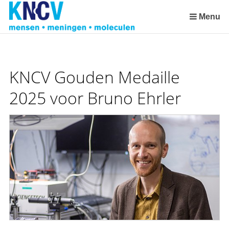
Skip
links
Menu
Jump
to
the
content
KNCV Gouden Medaille
Jump
to
2025 voor Bruno Ehrler
the
navigation